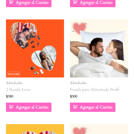
Agregar al Carrito
Agregar al Carrito
Almohadas
Almohadas
2 Puzzle Love
Funda para Almohada Perfil
$
380
$
300
Agregar al Carrito
Agregar al Carrito