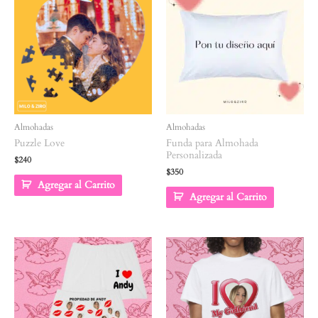
Almohadas
Almohadas
Puzzle Love
Funda para Almohada
Personalizada
$
240
$
350
Agregar al Carrito
Agregar al Carrito