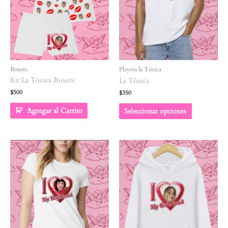
Boxers
Playera la Tóxica
Kit La Tóxica Boxers
La Tóxica
$
500
$
350
Agregar al Carrito
Seleccionar opciones