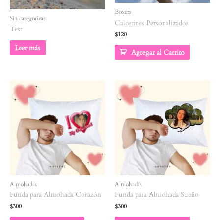
Boxers
Sin categorizar
Calcetines Personalizados
Test
$
120
Leer más
Agregar al Carrito
Almohadas
Almohadas
Funda para Almohada Corazón
Funda para Almohada Sueño
$
300
$
300