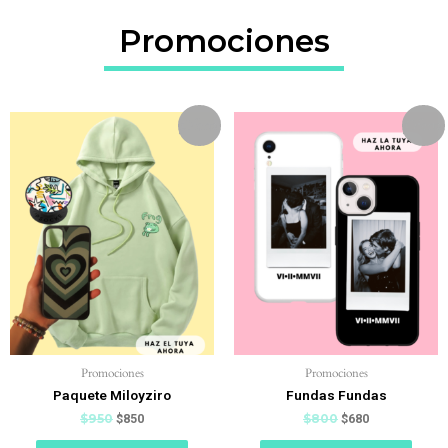
Promociones
¡Oferta!
¡Oferta!
Promociones
Promociones
Paquete Miloyziro
Fundas Fundas
$
950
$
800
$
850
$
680