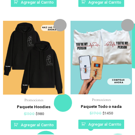
Agregar al Carrito
Agregar al Carrito
¡Oferta!
¡Oferta!
Promociones
Promociones
Paquete Todo o nada
Paquete Hoodies
$
1700
$
1450
$
1100
$
980
Agregar al Carrito
Agregar al Carrito