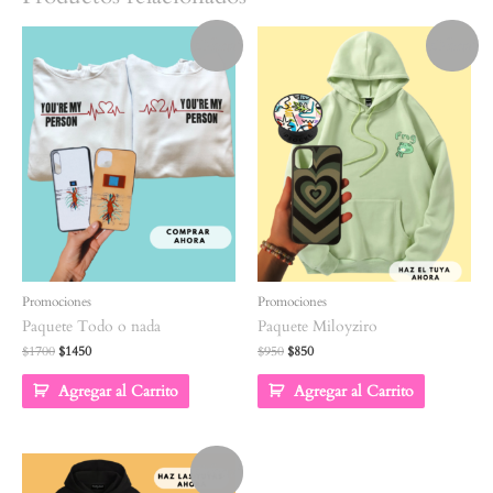
¡Oferta!
¡Oferta!
Promociones
Promociones
Paquete Todo o nada
Paquete Miloyziro
$
1700
$
1450
$
950
$
850
Agregar al Carrito
Agregar al Carrito
¡Oferta!