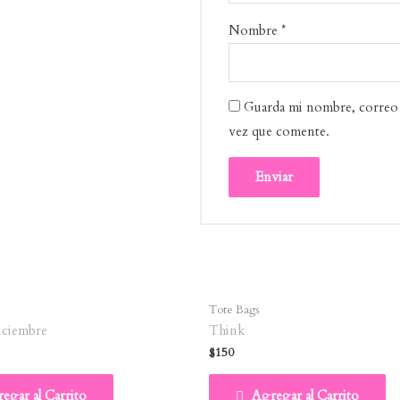
Nombre
*
Guarda mi nombre, correo 
vez que comente.
Tote Bags
iciembre
Think
$
150
egar al Carrito
Agregar al Carrito