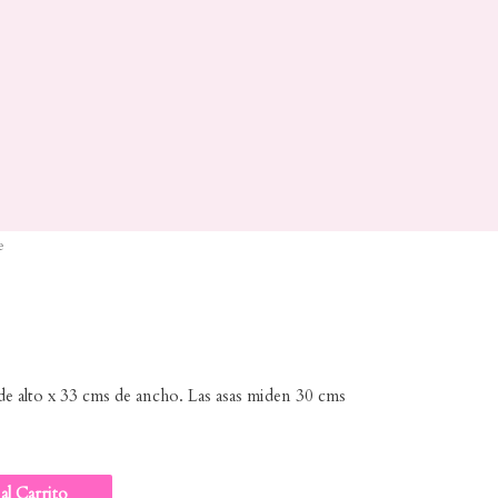
e
de alto x 33 cms de ancho. Las asas miden 30 cms
al Carrito