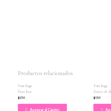
Productos relacionados
Tote Bags
Tote Bags
Fine line
Antes de d
$
150
$
150
Agregar al Carrito
Agr