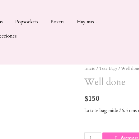
as
Popsockets
Boxers
Hay mas…
ecciones
Inicio
/
Tote Bags
/ Well don
Well done
$
150
La tote bag mide 35.5 cms 
Well
Agregar 