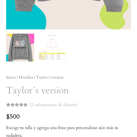
Inicio
/
Hoodies
/ Taylor´s version
Taylor´s version
(
2
valoraciones de clientes)
Valorado
2
$
500
con
5.00
de
5 en base a
valoraciones
de clientes
Escoge tu talla y agrega una frase para personalizar aún más tu
sudadera.