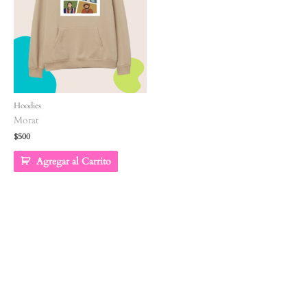
Hoodies
Morat
$
500
Agregar al Carrito