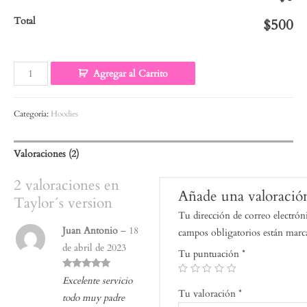
Total
$500
Agregar al Carrito
Categoría:
Hoodies
Valoraciones (2)
2 valoraciones en
Añade una valoració
Taylor´s version
Tu dirección de correo electrón
Juan Antonio
–
18
campos obligatorios están mar
de abril de 2023
Tu puntuación
*
Valorado
Excelente servicio
con
5
de 5
Tu valoración
*
todo muy padre