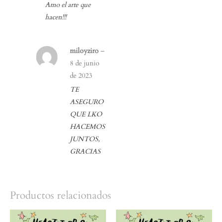
Valorado
Amo el arte que
con
5
de 5
hacen!!!
miloyziro
–
8 de junio
de 2023
TE
ASEGURO
QUE LKO
HACEMOS
JUNTOS,
GRACIAS
Productos relacionados