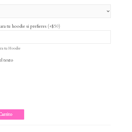
ara tu hoodie si prefieres
(+$50)
ara tu Hoodie
el texto
Carrito