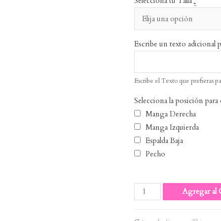
Selecciona tu Talla
*
Escribe un texto adicional p
Escribe el Texto que prefieras p
Selecciona la posición para 
Manga Derecha
Manga Izquierda
Espalda Baja
Pecho
Stranger
Agregar al 
Things
Run