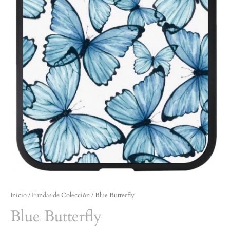
Inicio
/
Fundas de Colección
/ Blue Butterfly
Blue Butterfly