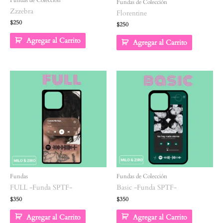
Fundas de Colección
Zzzebra
Florentine
$
250
$
250
Agregar al Carrito
Agregar al Carrito
Fundas
Fundas de Colección
FULL -Funda SPTF-
Basic -Funda SPTF-
$
350
$
350
Agregar al Carrito
Agregar al Carrito