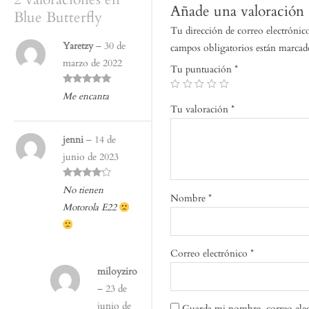
Añade una valoración
Blue Butterfly
Tu dirección de correo electrónic
Yaretzy
–
30 de
campos obligatorios están marca
marzo de 2022
Tu puntuación
*
Valorado
Me encanta
con
5
de 5
Tu valoración
*
jenni
–
14 de
junio de 2023
Valorado
No tienen
con
4
de 5
Nombre
*
Motorola E22
Correo electrónico
*
miloyziro
–
23 de
junio de
Guarda mi nombre, correo elec