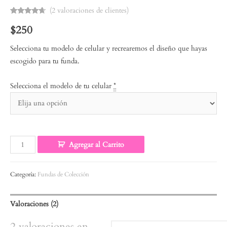
(
2
valoraciones de clientes)
Valorado
2
$
250
con
4.50
de
5 en base
a
valoraciones
Selecciona tu modelo de celular y recrearemos el diseño que hayas
de
escogido para tu funda.
clientes
Selecciona el modelo de tu celular
*
Agregar al Carrito
Categoría:
Fundas de Colección
Valoraciones (2)
2 valoraciones en