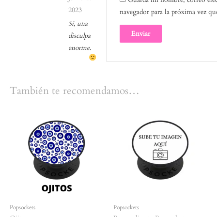
2023
navegador para la próxima vez qu
Sí, una
disculpa
enorme.
También te recomendamos…
Popsockets
Popsockets