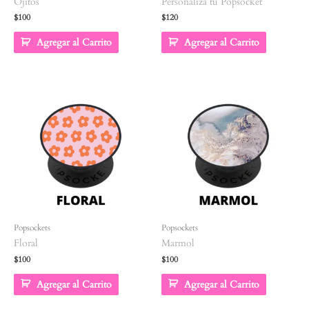
Ojitos
Personaliza tu Popsocket
$
100
$
120
Agregar al Carrito
Agregar al Carrito
Popsockets
Popsockets
Floral
Marmol
$
100
$
100
Agregar al Carrito
Agregar al Carrito