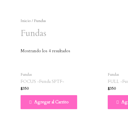
Inicio
/ Fundas
Fundas
Mostrando los 4 resultados
Fundas
Fundas
FOCUS -Funda SPTF-
FULL -Fu
$
350
$
350
Agregar al Carrito
Agr