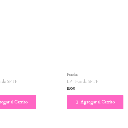
Fundas
nda SPTF-
LP -Funda SPTF-
$
350
egar al Carrito
Agregar al Carrito