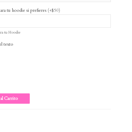
ara tu hoodie si prefieres
(+$50)
ara tu Hoodie
el texto
al Carrito